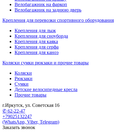
Велобагажник на фаркоп
Велобагажник на заднюю дверь
Крепления для перевозки спортивного оборудования
Крепления для лыж
Крепления для сноуборда
Крепления для каяка
Крепления для серфа
Крепления для каноэ
Коляски сумки рюкзаки и прочие товары
Коляски
Рюкзаки
Сумки
Детские велосипедные кресла
Прочие товары
г.Иркутск, ул. Советская 16
✆ 62-22-47
+79025132247
(WhatsApp, Viber, Telegram)
Заказать звонок