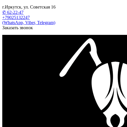
г.Иркутск, ул. Советская 16
✆ 62-22-47
+79025132247
(WhatsApp, Viber, Telegram)
Заказать звонок