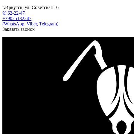
г.Иркутск, ул. Советская 16
✆ 62-22-47
+79025132247
(WhatsApp, Viber, Telegram)
Заказать звонок