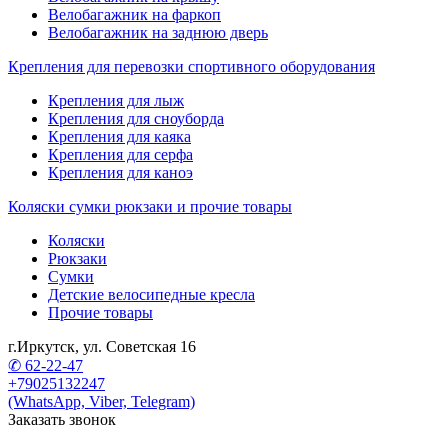
Велобагажник на фаркоп
Велобагажник на заднюю дверь
Крепления для перевозки спортивного оборудования
Крепления для лыж
Крепления для сноуборда
Крепления для каяка
Крепления для серфа
Крепления для каноэ
Коляски сумки рюкзаки и прочие товары
Коляски
Рюкзаки
Сумки
Детские велосипедные кресла
Прочие товары
г.Иркутск, ул. Советская 16
✆ 62-22-47
+79025132247
(WhatsApp, Viber, Telegram)
Заказать звонок