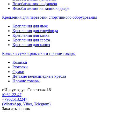
Велобагажник на фаркоп
Велобагажник на заднюю дверь
Крепления для перевозки спортивного оборудования
Крепления для лыж
Крепления для сноуборда
Крепления для каяка
Крепления для серфа
Крепления для каноэ
Коляски сумки рюкзаки и прочие товары
Коляски
Рюкзаки
Сумки
Детские велосипедные кресла
Прочие товары
г.Иркутск, ул. Советская 16
✆ 62-22-47
+79025132247
(WhatsApp, Viber, Telegram)
Заказать звонок