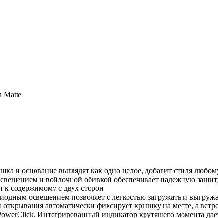
n Matte
шка и основание выглядят как одно целое, добавит стиля любо
освещением и войлочной обивкой обеспечивает надежную защит
п к содержимому с двух сторон
диодным освещением позволяет с легкостью загружать и выгружа
 открывания автоматически фиксирует крышку на месте, а встро
 PowerClick. Интегрированный индикатор крутящего момента да