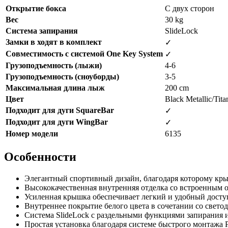
Открытие бокса
С двух сторон
Вес
30 kg
Система запирания
SlideLock
Замки в ходят в комплект
✓
Совместимость с системой One Key System
✓
Грузоподъемность (лыжи)
4-6
Грузоподъемность (сноуборды)
3-5
Максимальная длина лыж
200 cm
Цвет
Black Metallic/Tita
Подходит для дуги SquareBar
✓
Подходит для дуги WingBar
✓
Номер модели
6135
Особенности
Элегантный спортивный дизайн, благодаря которому кры
Высококачественная внутренняя отделка со встроенным 
Усиленная крышка обеспечивает легкий и удобный досту
Внутреннее покрытие белого цвета в сочетании со свето
Система SlideLock с раздельными функциями запирания и
Простая установка благодаря системе быстрого монтажа