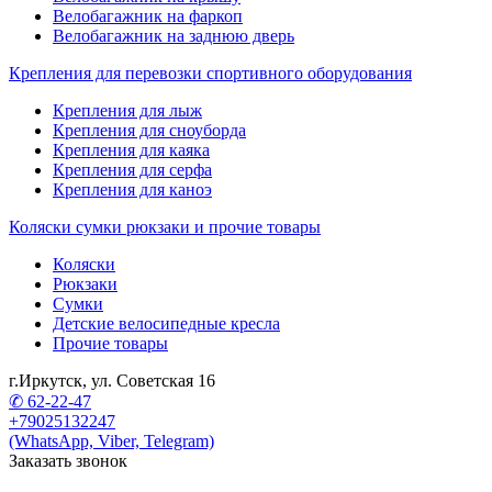
Велобагажник на фаркоп
Велобагажник на заднюю дверь
Крепления для перевозки спортивного оборудования
Крепления для лыж
Крепления для сноуборда
Крепления для каяка
Крепления для серфа
Крепления для каноэ
Коляски сумки рюкзаки и прочие товары
Коляски
Рюкзаки
Сумки
Детские велосипедные кресла
Прочие товары
г.Иркутск, ул. Советская 16
✆ 62-22-47
+79025132247
(WhatsApp, Viber, Telegram)
Заказать звонок